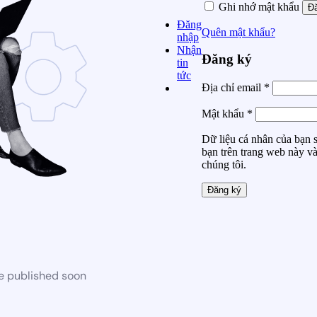
Ghi nhớ mật khẩu
Đ
Đăng
Quên mật khẩu?
nhập
Nhận
Đăng ký
tin
tức
Địa chỉ email
*
Mật khẩu
*
Dữ liệu cá nhân của bạn s
bạn trên trang web này v
chúng tôi.
Đăng ký
be published soon