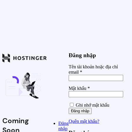
Đăng nhập
Tên tài khoản hoặc địa chỉ
email
*
Mật khẩu
*
Ghi nhớ mật khẩu
Đăng nhập
Coming
Quên mật khẩu?
Đăng
Soon
nhập